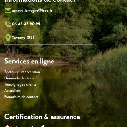
arnaud.lemogne
free.fr
06 45 43 90 99
Taverny (95)
Services en ligne
Secteur d’intervention
Demande de devis
Témoignages clients
Actualités
Formulaire de contact
Certification & assurance