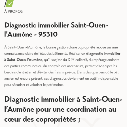
À PROPOS
Diagnostic immobilier Saint-Ouen-
l'Aumône - 95310
À Saint-Ouen-l’Aumône, la bonne gestion d’une copropriété repose sur une
connaissance claire de l’état des bâtiments. Réaliser
un diagnostic immobilier
à Saint-Ouen-l’Aumône
, qu’il s’agisse du DPE collectif, du repérage amiante
des parties communes ou du contrôle des ascenseurs, permet d’anticiper les
besoins d’entretien et d’éviter des frais imprévus. Dans des quartiers où le bâti
ancien est encore présent, ces diagnostics deviennent un outil indispensable
pour sécuriser et valoriser le patrimoine.
Diagnostic immobilier à Saint-Ouen-
l’Aumône pour une coordination au
cœur des copropriétés ;