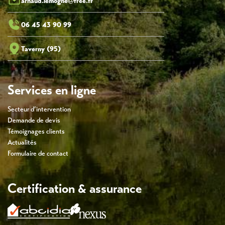
arnaud.lemogne
free.fr
06 45 43 90 99
Taverny (95)
Services en ligne
Secteur d’intervention
Demande de devis
Témoignages clients
Actualités
Formulaire de contact
Certification & assurance